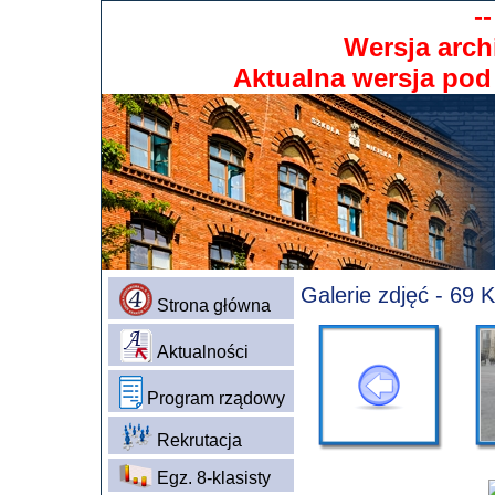
-
Wersja arch
Aktualna wersja po
Galerie zdjęć - 69
Strona główna
Aktualności
Program rządowy
Rekrutacja
Egz. 8-klasisty