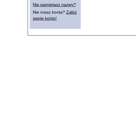
Nie pamiętasz nazwy?
Nie masz konta?
Załóż
swoje konto!