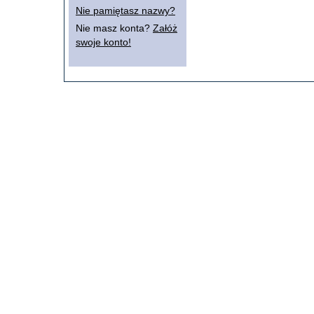
Nie pamiętasz nazwy?
Nie masz konta?
Załóż
swoje konto!