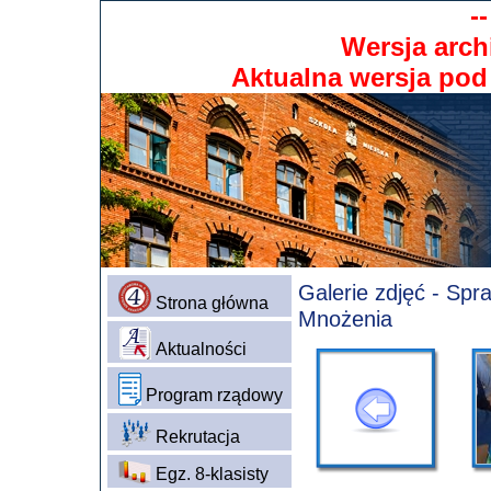
-
Wersja arch
Aktualna wersja po
Galerie zdjęć - Spr
Strona główna
Mnożenia
Aktualności
Program rządowy
Rekrutacja
Egz. 8-klasisty