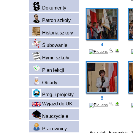
Dokumenty
Patron szkoły
Historia szkoły
4
Ślubowanie
Hymn szkoły
Plan lekcji
Obiady
Prog. i projekty
8
Wyjazd do UK
Nauczyciele
Pracownicy
Początek
Poprzednia