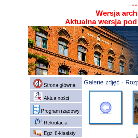
-
Wersja arch
Aktualna wersja po
Galerie zdjęć - Ro
Strona główna
Aktualności
Program rządowy
Rekrutacja
Egz. 8-klasisty