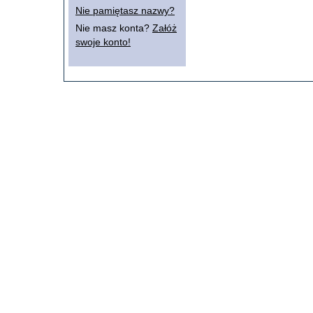
Nie pamiętasz nazwy?
Nie masz konta?
Załóż
swoje konto!