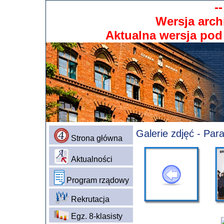
-
Wersja arch
Aktualna wersja po
Galerie zdjęć - Pa
Strona główna
Aktualności
Program rządowy
Rekrutacja
Egz. 8-klasisty