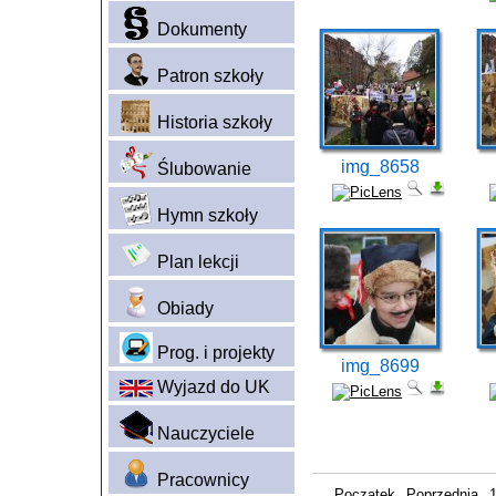
Dokumenty
Patron szkoły
Historia szkoły
img_8658
Ślubowanie
Hymn szkoły
Plan lekcji
Obiady
Prog. i projekty
img_8699
Wyjazd do UK
Nauczyciele
Pracownicy
Początek
Poprzednia