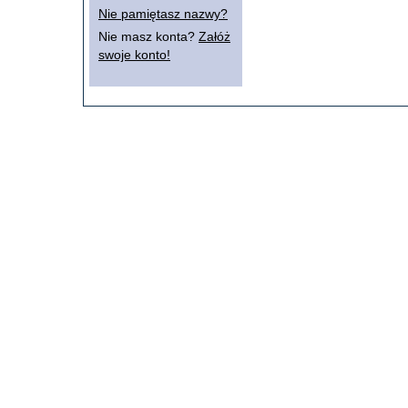
Nie pamiętasz nazwy?
Nie masz konta?
Załóż
swoje konto!