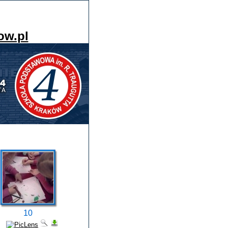
ow.pl
10