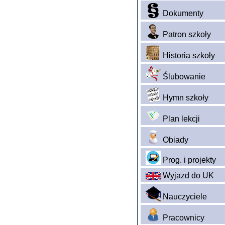
Dokumenty
Patron szkoły
Historia szkoły
Ślubowanie
Hymn szkoły
Plan lekcji
Obiady
Prog. i projekty
Wyjazd do UK
Nauczyciele
Pracownicy