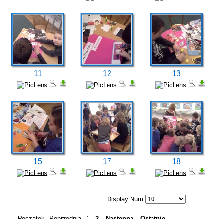
11
12
13
15
17
18
Display Num
Początek
Poprzednia
1
2
Następna
Ostatnie