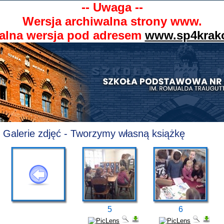
-- Uwaga --
Wersja archiwalna strony www.
alna wersja pod adresem
www.sp4krak
Galerie zdjęć - Tworzymy własną książkę
5
6