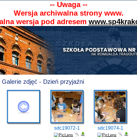
-- Uwaga --
Wersja archiwalna strony www.
alna wersja pod adresem
www.sp4krak
Galerie zdjęć - Dzień przyjaźni
sdc19072-1
sdc19074-1