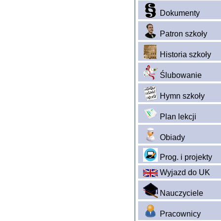
Dokumenty
Patron szkoły
Historia szkoły
Ślubowanie
Hymn szkoły
Plan lekcji
Obiady
Prog. i projekty
Wyjazd do UK
Nauczyciele
Pracownicy