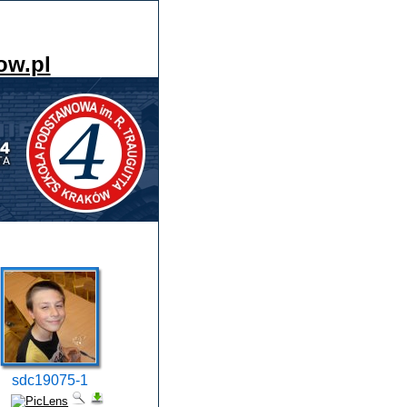
ow.pl
sdc19075-1