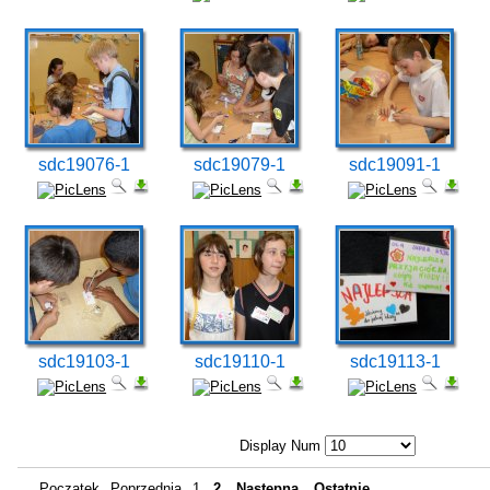
sdc19076-1
sdc19079-1
sdc19091-1
sdc19103-1
sdc19110-1
sdc19113-1
Display Num
Początek
Poprzednia
1
2
Następna
Ostatnie