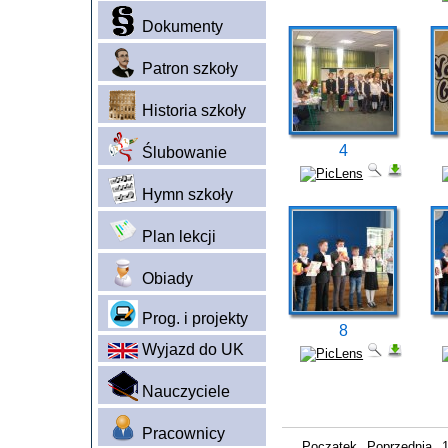
Dokumenty
Patron szkoły
Historia szkoły
4
Ślubowanie
Hymn szkoły
Plan lekcji
Obiady
Prog. i projekty
8
Wyjazd do UK
Nauczyciele
Pracownicy
Początek
Poprzednia