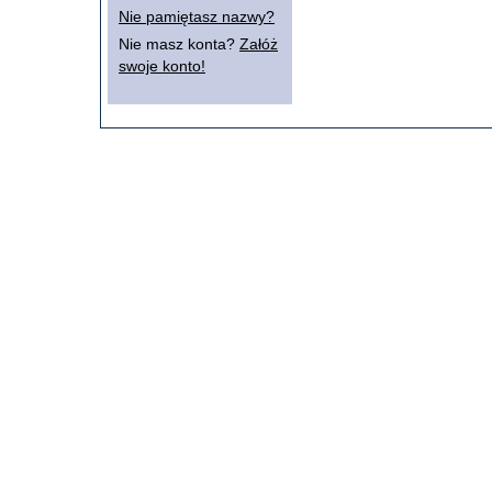
Nie pamiętasz nazwy?
Nie masz konta?
Załóż
swoje konto!