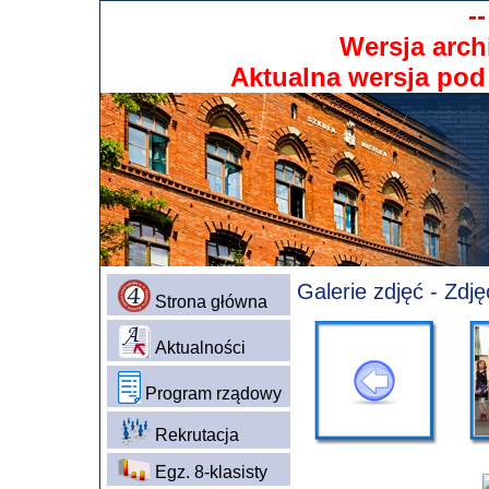
-
Wersja arch
Aktualna wersja po
Galerie zdjęć - Zdj
Strona główna
Aktualności
Program rządowy
Rekrutacja
Egz. 8-klasisty