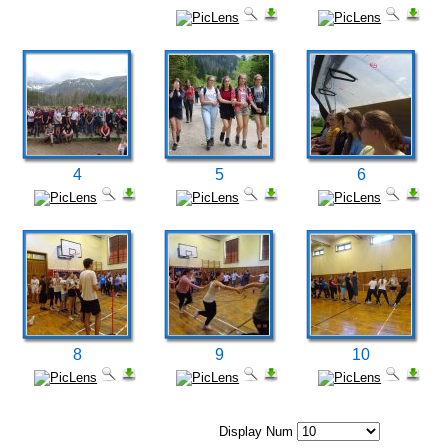
4
5
6
8
9
10
Display Num