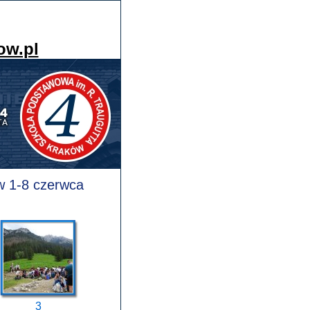
ow.pl
w 1-8 czerwca
3