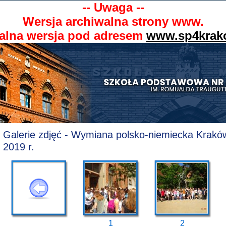
-- Uwaga --
Wersja archiwalna strony www.
alna wersja pod adresem
www.sp4krak
Galerie zdjęć - Wymiana polsko-niemiecka Krakó
2019 r.
1
2