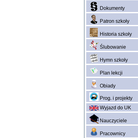
Dokumenty
Patron szkoły
Historia szkoły
Ślubowanie
Hymn szkoły
Plan lekcji
Obiady
Prog. i projekty
Wyjazd do UK
Nauczyciele
Pracownicy