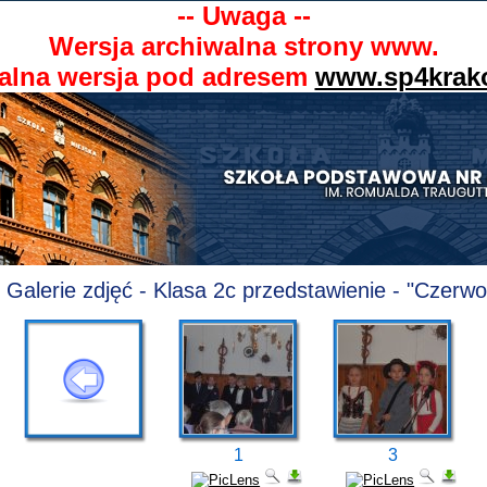
-- Uwaga --
Wersja archiwalna strony www.
alna wersja pod adresem
www.sp4krak
Galerie zdjęć - Klasa 2c przedstawienie - "Czerw
1
3