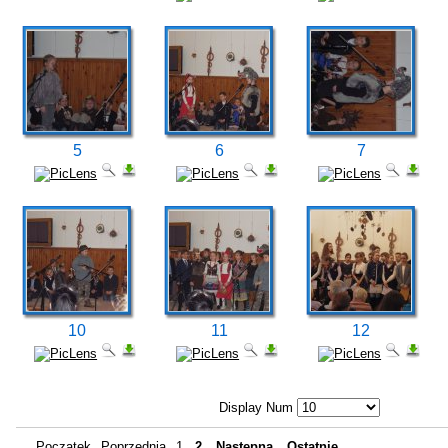
5
6
7
10
11
12
Display Num
Początek
Poprzednia
1
2
Następna
Ostatnie