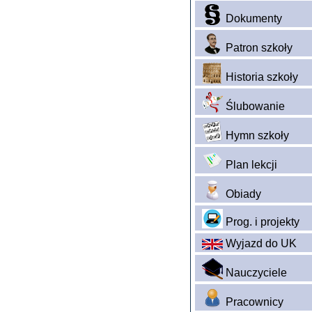
Dokumenty
Patron szkoły
Historia szkoły
Ślubowanie
Hymn szkoły
Plan lekcji
Obiady
Prog. i projekty
Wyjazd do UK
Nauczyciele
Pracownicy