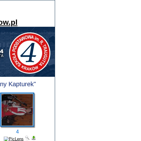
ow.pl
ony Kapturek"
4