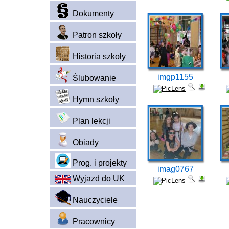
Dokumenty
Patron szkoły
Historia szkoły
imgp1155
Ślubowanie
Hymn szkoły
Plan lekcji
Obiady
Prog. i projekty
imag0767
Wyjazd do UK
Nauczyciele
Pracownicy