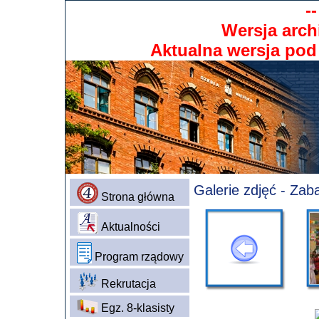
-
Wersja arch
Aktualna wersja po
Galerie zdjęć - Za
Strona główna
Aktualności
Program rządowy
Rekrutacja
Egz. 8-klasisty