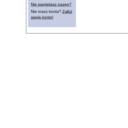
Nie pamiętasz nazwy?
Nie masz konta?
Załóż
swoje konto!