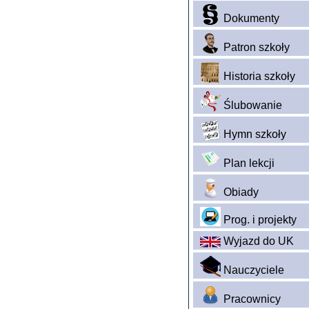
Dokumenty
Patron szkoły
Historia szkoły
Ślubowanie
Hymn szkoły
Plan lekcji
Obiady
Prog. i projekty
Wyjazd do UK
Nauczyciele
Pracownicy