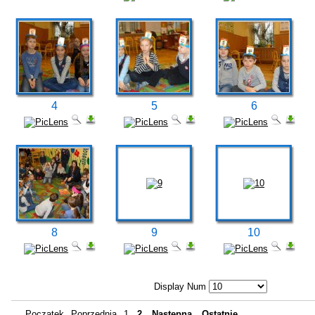
4
5
6
8
9
10
Display Num
Początek
Poprzednia
1
2
Następna
Ostatnie