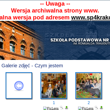
-- Uwaga --
Wersja archiwalna strony www.
alna wersja pod adresem
www.sp4krak
Galerie zdjęć - Czym jestem
1
2