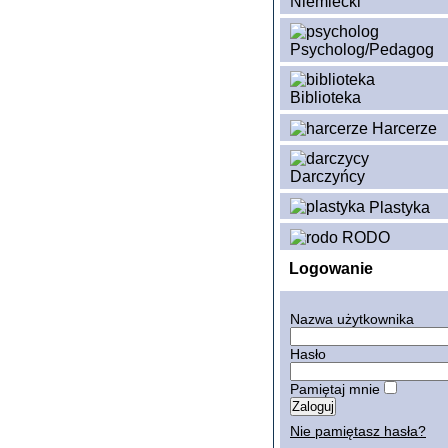
Niemiecki
Psycholog/Pedagog
Biblioteka
Harcerze
Darczyńcy
Plastyka
RODO
Logowanie
Nazwa użytkownika
Hasło
Pamiętaj mnie
Nie pamiętasz hasła?