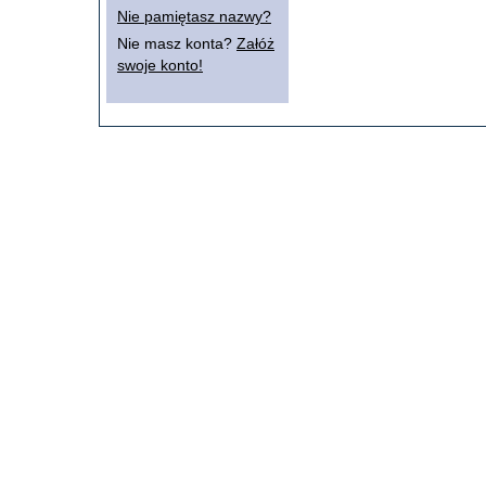
Nie pamiętasz nazwy?
Nie masz konta?
Załóż
swoje konto!