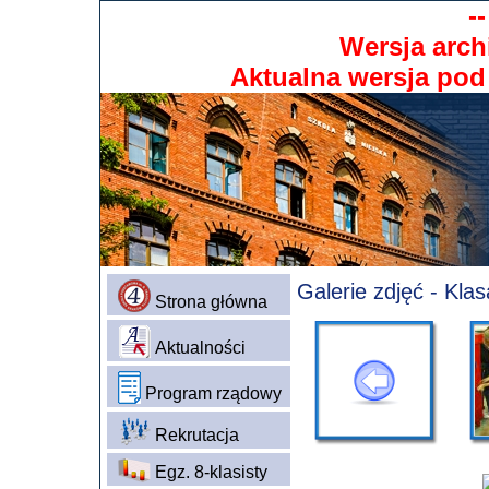
-
Wersja arch
Aktualna wersja po
Galerie zdjęć - Kla
Strona główna
Aktualności
Program rządowy
Rekrutacja
Egz. 8-klasisty