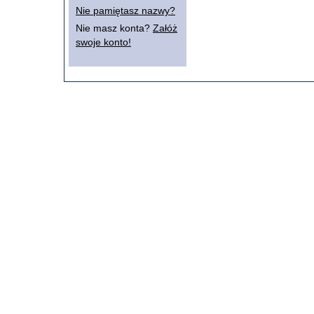
Nie pamiętasz nazwy?
Nie masz konta?
Załóż
swoje konto!