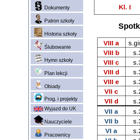
Kl. I
Dokumenty
Patron szkoły
Spotk
Historia szkoły
VIII a
s.g
Ślubowanie
VIII b
s.
Hymn szkoły
VIII c
s.
VIII d
s.
Plan lekcji
VIII e
s.
Obiady
VII c
s.
Prog. i projekty
VII d
s.
Wyjazd do UK
VII a
s.
VII b
s.
Nauczyciele
VI a
s.
Pracownicy