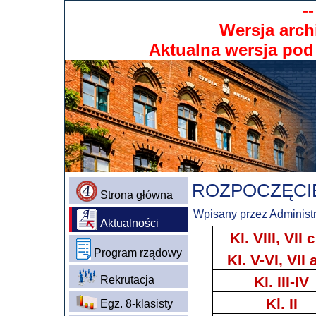
-
Wersja arch
Aktualna wersja po
ROZPOCZĘCIE
Strona główna
Wpisany przez Administr
Aktualności
Kl. VIII, VII c
Program rządowy
Kl. V-VI, VII 
Rekrutacja
Kl. III-IV
Kl. II
Egz. 8-klasisty