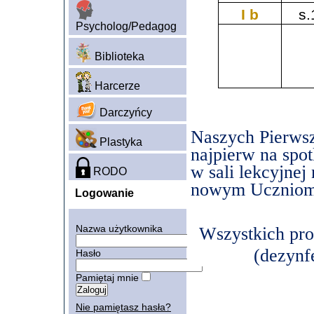
I b
s.
Psycholog/Pedagog
Biblioteka
Harcerze
Darczyńcy
Naszych Pierwsz
Plastyka
najpierw na spot
w sali
lekcyjnej
RODO
nowym Uczniom 
Logowanie
Nazwa użytkownika
Wszystkich pro
(dezynf
Hasło
Pamiętaj mnie
Nie pamiętasz hasła?