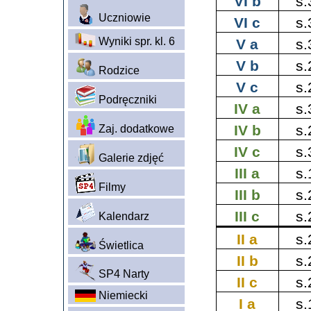
VI b
s.
Uczniowie
VI c
s.
Wyniki spr. kl. 6
V a
s.
V b
s.
Rodzice
V c
s.
Podręczniki
IV a
s.
IV b
s.
Zaj. dodatkowe
IV c
s.
Galerie zdjęć
III a
s.
Filmy
III b
s.
III c
s.
Kalendarz
II a
s.
Świetlica
II b
s.
SP4 Narty
II c
s.
Niemiecki
I a
s.